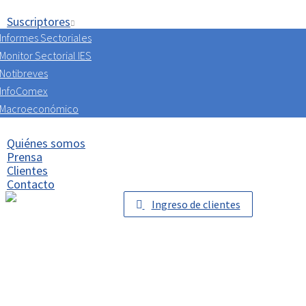
Suscriptores
Informes Sectoriales
Monitor Sectorial IES
Notibreves
InfoComex
Macroeconómico
Quiénes somos
Prensa
Clientes
Contacto
Ingreso de clientes