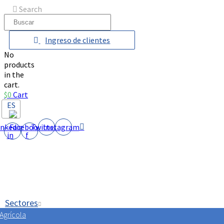
Saltar
Search
al
contenido
Ingreso de clientes
No
products
in the
cart.
$
0
Cart
ES
inkedin-
Facebook-
Twitter
Instagram
in
f
Sectores
Agrícola