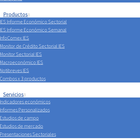
Productos
IES Informe Económico Sectorial
IES Informe Económico Semanal
InfoComex IES
Monitor de Crédito Sectorial IES
Monitor Sectorial IES
Macroeconómico IES
Notibreves IES
Combos x 3 productos
Servicios
Indicadores económicos
Informes Personalizados
Estudios de campo
Estudios de mercado
Presentaciones Sectoriales