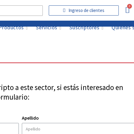
Ingreso de clientes
Productos
Servicios
Suscriptores
Quiénes
pto a este sector, si estás interesado en
ormulario:
Apellido