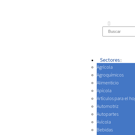
Sectores
Agrícola
Agroquímicos
Alimenticio
Apícola
Artículos para el ho
Automotriz
Autopartes
Avícola
Bebidas