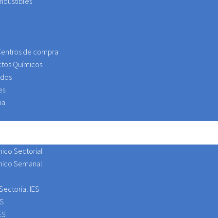
mbustibles
Centros de compra
ctos Químicos
ados
es
ia
ico Sectorial
mico Semanal
Sectorial IES
ES
ES