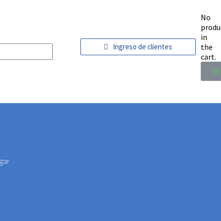
No
produ
in
Ingreso de clientes
the
cart.
$
0
gar