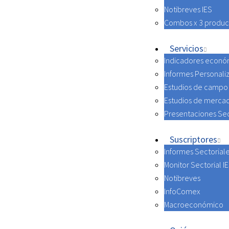
Notibreves IES
Combos x 3 produc
Servicios
Indicadores econó
Informes Personali
Estudios de campo
Estudios de merca
Presentaciones Sec
Suscriptores
Informes Sectorial
Monitor Sectorial I
Notibreves
InfoComex
Macroeconómico