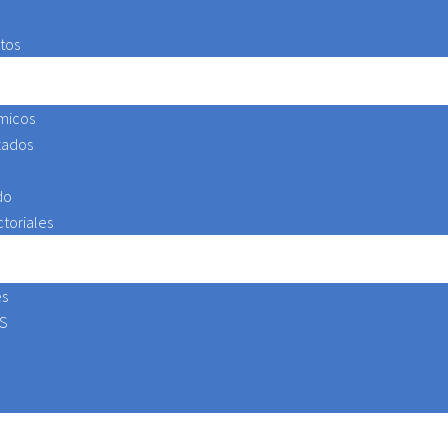
tos
micos
zados
do
toriales
es
ES