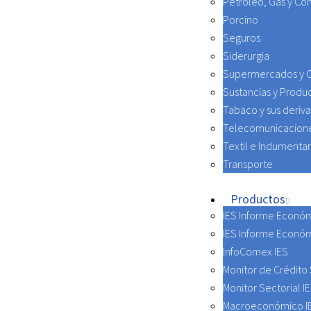
Petróleo, Gas y Co
Porcino
Seguros
Siderurgia
Supermercados y 
Sustancias y Produ
Tabaco y sus deriv
Telecomunicacion
Textil e Indumentar
Transporte
Productos
IES Informe Económ
IES Informe Econó
InfoComex IES
Monitor de Crédito 
Monitor Sectorial I
Macroeconómico I