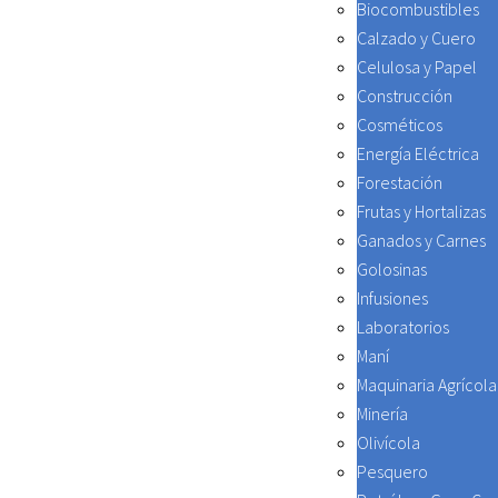
Biocombustibles
Calzado y Cuero
Celulosa y Papel
Construcción
Cosméticos
Energía Eléctrica
Forestación
Frutas y Hortalizas
Ganados y Carnes
Golosinas
Infusiones
Laboratorios
Maní
Maquinaria Agrícola
Minería
Olivícola
Pesquero